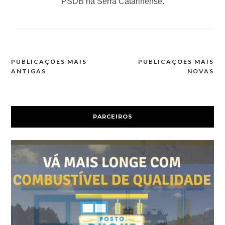
PSDB na Serra Catarinense.
PUBLICAÇÕES MAIS
PUBLICAÇÕES MAIS
Navegação
ANTIGAS
NOVAS
por
posts
PARCEIROS