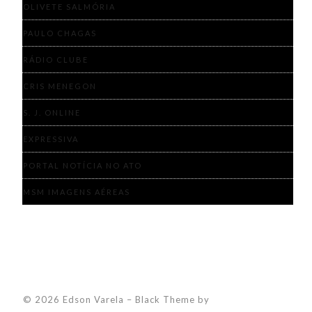
OLIVETE SALMÓRIA
PAULO CHAGAS
RÁDIO CLUBE
CRIS MENEGON
S. J. ONLINE
EXPRESSIVA
PORTAL NOTÍCIA NO ATO
MSM IMAGENS AÉREAS
© 2026 Edson Varela
–
Black Theme by
ZThemes Studio