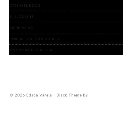
CRIS MENEGON
S. J. ONLINE
EXPRESSIVA
PORTAL NOTÍCIA NO ATO
MSM IMAGENS AÉREAS
© 2026 Edson Varela
–
Black Theme by
ZThemes Studio