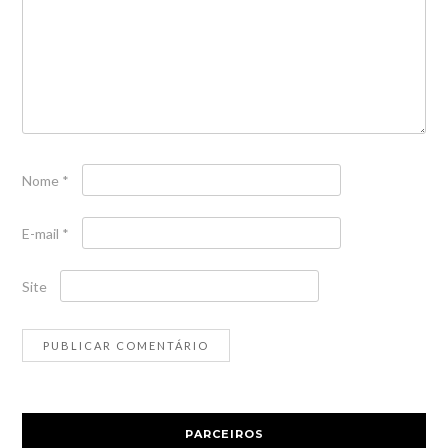
Nome
*
E-mail
*
Site
PARCEIROS