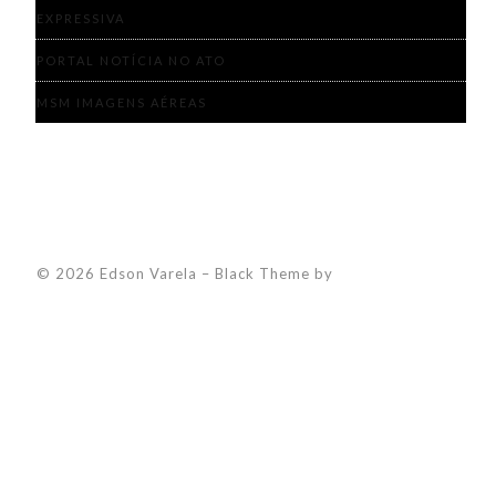
EXPRESSIVA
PORTAL NOTÍCIA NO ATO
MSM IMAGENS AÉREAS
© 2026 Edson Varela
–
Black Theme by
ZThemes Studio