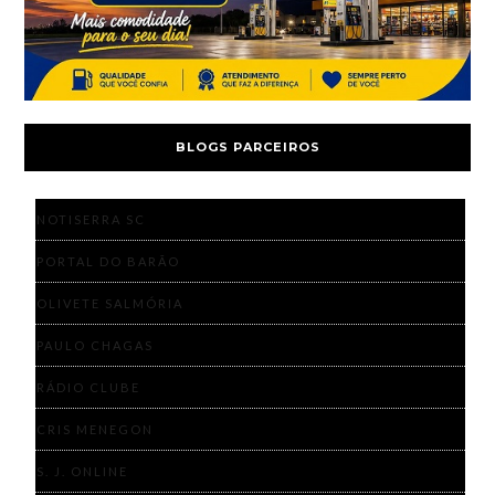
BLOGS PARCEIROS
NOTISERRA SC
PORTAL DO BARÃO
OLIVETE SALMÓRIA
PAULO CHAGAS
RÁDIO CLUBE
CRIS MENEGON
S. J. ONLINE