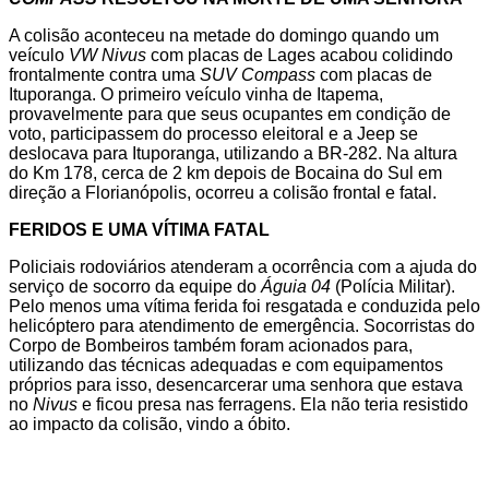
A colisão aconteceu na metade do domingo quando um
veículo
VW Nivus
com placas de Lages acabou colidindo
frontalmente contra uma
SUV Compass
com placas de
Ituporanga. O primeiro veículo vinha de Itapema,
provavelmente para que seus ocupantes em condição de
voto, participassem do processo eleitoral e a Jeep se
deslocava para Ituporanga, utilizando a BR-282. Na altura
do Km 178, cerca de 2 km depois de Bocaina do Sul em
direção a Florianópolis, ocorreu a colisão frontal e fatal.
FERIDOS E UMA VÍTIMA FATAL
Policiais rodoviários atenderam a ocorrência com a ajuda do
serviço de socorro da equipe do
Águia 04
(Polícia Militar).
Pelo menos uma vítima ferida foi resgatada e conduzida pelo
helicóptero para atendimento de emergência. Socorristas do
Corpo de Bombeiros também foram acionados para,
utilizando das técnicas adequadas e com equipamentos
próprios para isso, desencarcerar uma senhora que estava
no
Nivus
e ficou presa nas ferragens. Ela não teria resistido
ao impacto da colisão, vindo a óbito.