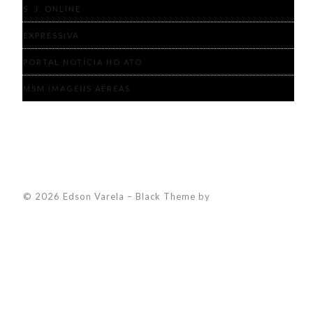
S. J. ONLINE
EXPRESSIVA
PORTAL NOTÍCIA NO ATO
MSM IMAGENS AÉREAS
© 2026 Edson Varela
–
Black Theme by
ZThemes Studio