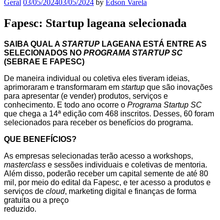
Geral
03/05/2024
03/05/2024
by
Edson Varela
Fapesc: Startup lageana selecionada
SAIBA QUAL A
STARTUP
LAGEANA ESTÁ ENTRE AS
SELECIONADOS NO
PROGRAMA STARTUP SC
(SEBRAE E FAPESC)
De maneira individual ou coletiva eles tiveram ideias,
aprimoraram e transformaram em
startup
que são inovações
para apresentar (e vender) produtos, serviços e
conhecimento. E todo ano ocorre o
Programa Startup SC
que chega a 14ª edição com 468 inscritos. Desses, 60 foram
selecionados para receber os benefícios do programa.
QUE BENEFÍCIOS?
As empresas selecionadas terão acesso a workshops,
masterclass
e sessões individuais e coletivas de mentoria.
Além disso, poderão receber um capital semente de até 80
mil, por meio do edital da Fapesc, e ter acesso a produtos e
serviços de
cloud
, marketing digital e finanças de forma
gratuita ou a preço
reduzido.