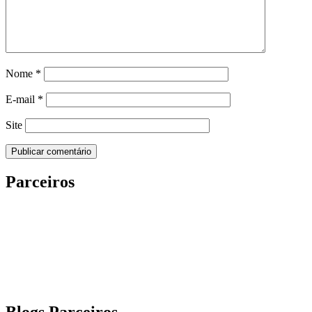
Nome
*
E-mail
*
Site
Parceiros
Blogs Parceiros