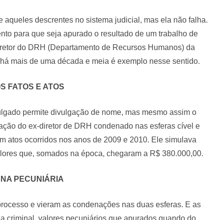
e aqueles descrentes no sistema judicial, mas ela não falha.
nto para que seja apurado o resultado de um trabalho de
diretor do DRH (Departamento de Recursos Humanos) da
o há mais de uma década e meia é exemplo nesse sentido.
S FATOS E ATOS
julgado permite divulgação de nome, mas mesmo assim o
icação do ex-diretor de DRH condenado nas esferas cível e
 em atos ocorridos nos anos de 2009 e 2010. Ele simulava
valores que, somados na época, chegaram a R$ 380.000,00.
NA PECUNIÁRIA
 processo e vieram as condenações nas duas esferas. E as
a criminal, valores pecuniários que apurados quando do