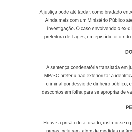
A justiça pode até tardar, como bradado entr
Ainda mais com um Ministério Público ate
investigação. O caso envolvendo o ex-
prefeitura de Lages, em episódio ocorrid
DO
A sentença condenatória transitada em 
MP/SC preferiu não exteriorizar a identif
criminal por desvio de dinheiro público,
descontos em folha para se apropriar de 
PE
Houve a prisão do acusado, instruiu-se o
penas incluíram, além de medidas na áre