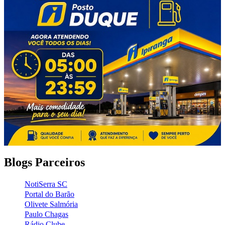
Blogs Parceiros
NotiSerra SC
Portal do Barão
Olivete Salmória
Paulo Chagas
Rádio Clube