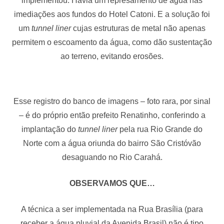
implementou. Havia um represamento de água nas
imediações aos fundos do Hotel Catoni. E a solução foi
um
tunnel liner
cujas estruturas de metal não apenas
permitem o escoamento da água, como dão sustentação
ao terreno, evitando erosões.
Esse registro do banco de imagens – foto rara, por sinal
– é do próprio então prefeito Renatinho, conferindo a
implantação do
tunnel liner
pela rua Rio Grande do
Norte com a água oriunda do bairro São Cristóvão
desaguando no Rio Carahá.
OBSERVAMOS QUE…
A técnica a ser implementada na Rua Brasília (para
receber a água pluvial da Avenida Brasil) não é tipo