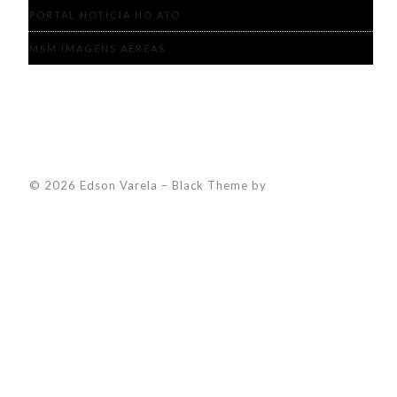
PORTAL NOTÍCIA NO ATO
MSM IMAGENS AÉREAS
© 2026 Edson Varela
–
Black Theme by
ZThemes Studio