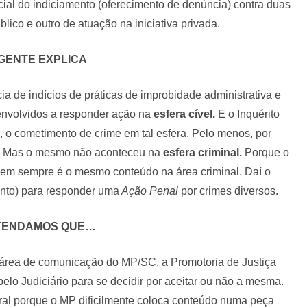
ial do indiciamento (oferecimento de denúncia) contra duas
ico e outro de atuação na iniciativa privada.
 GENTE EXPLICA
cia de indícios de práticas de improbidade administrativa e
envolvidos a responder ação na
esfera cível.
E o Inquérito
o, o cometimento de crime em tal esfera. Pelo menos, por
o. Mas o mesmo não aconteceu na
esfera criminal.
Porque o
nem sempre é o mesmo conteúdo na área criminal. Daí o
nto) para responder uma
Ação Penal
por crimes diversos.
TENDAMOS QUE…
a área de comunicação do MP/SC, a Promotoria de Justiça
elo Judiciário para se decidir por aceitar ou não a mesma.
ral porque o MP dificilmente coloca conteúdo numa peça