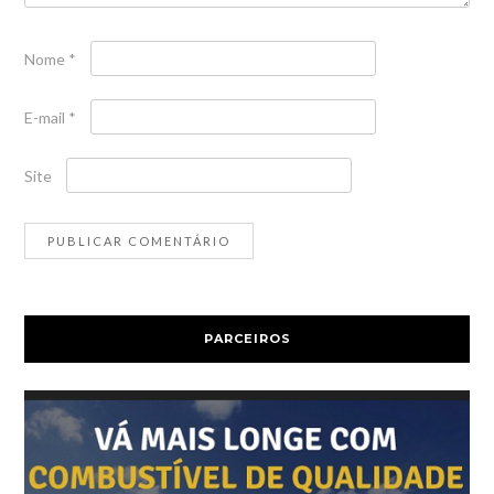
Nome
*
E-mail
*
Site
PARCEIROS