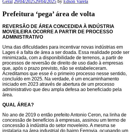
Geral
29/04/2025
29/04/2025
by
Edson Varela
Prefeitura ‘pega’ área de volta
REVERSÃO DE ÁREA CONCEDIDA À INDÚSTRIA
MOVEILEIRA OCORRE A PARTIR DE PROCESSO
ADMINISTRATIVO
Uma das dificuldades para incentivar novas indústrias em
Lages é a falta de área a ser doada. Essa realidade pode ser
minimizada, com a disponibilidade de terrenos, a partir de
processos de reversão de direito de uso dado à empresas
que, após o prazo previsto, não se estabeleceram.
Acreditamos que esse é o primeiro processo nesse sentido,
concluído em 2025. Na verdade, é um encaminhamento
iniciado em 2023 através de abertura de um processo
administrativo que deu ampla defesa ao beneficiado pela
área.
QUAL ÁREA?
No ano de 2019 o então prefeito Antonio Ceron, na linha de
concessão de benefícios à empresas, assinou um termo de
concessão à indústria do setor moveleiro. A mesma se
instalaria na área industrial do bairro Ferrovia, ocupando um