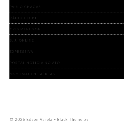
PAULO CHAGAS
RÁDIO CLUBE
CRIS MENEGON
S. J. ONLINE
EXPRESSIVA
PORTAL NOTÍCIA NO ATO
MSM IMAGENS AÉREAS
© 2026 Edson Varela
–
Black Theme by
ZThemes Studio