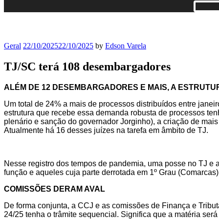
Geral
22/10/2025
22/10/2025
by
Edson Varela
TJ/SC terá 108 desembargadores
ALÉM DE 12 DESEMBARGADORES E MAIS, A ESTRUTU
Um total de 24% a mais de processos distribuídos entre jane
estrutura que recebe essa demanda robusta de processos ten
plenário e sanção do governador Jorginho), a criação de ma
Atualmente há 16 desses juízes na tarefa em âmbito de TJ.
Nesse registro dos tempos de pandemia, uma posse no TJ e a 
função e aqueles cuja parte derrotada em 1º Grau (Comarcas) 
COMISSÕES DERAM AVAL
De forma conjunta, a CCJ e as comissões de Finança e Tribut
24/25 tenha o trâmite sequencial. Significa que a matéria se