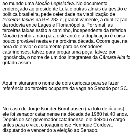
ao mundo uma
Moção Legislativa
. No documento
endereçado ao presidente Lula e outras almas da gestão e
política brasileira, pede celeridade na viabilização de
terceiras faixas
na BR-282 e, gradativamente, a duplicação
da rodovia entre Lages e Florianópolis. Por sinal, as
terceiras faixas estão a caminho, independente da referida
Moção
(embora não para este ano) e a duplicação é coisa
pouco provável nesta e na próxima década. Ocorre que, na
hora de enviar o documento para os senadores
catarinenses, talvez para pregar uma peça, talvez por
ignorância, o nome de um dos integrantes da
Câmara Alta
foi
grifado assim…
Aqui misturaram o nome de dois cariocas para se fazer
referência ao terceiro ocupante da vaga ao Senado por SC.
No caso de Jorge Konder Bornhausen (na foto de óculos)
ele foi senador catarinense na década de 1980 há 40 anos.
Depois de ser governador catarinense, ele deixou o cargo
antes para o vice, o joaquinense Henrique Córdova,
disputando e vencendo a eleição ao Senado.