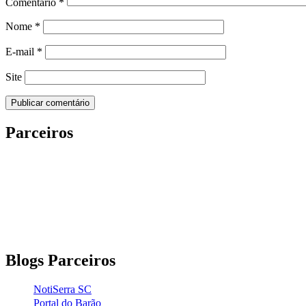
Comentário
*
Nome
*
E-mail
*
Site
Parceiros
Blogs Parceiros
NotiSerra SC
Portal do Barão