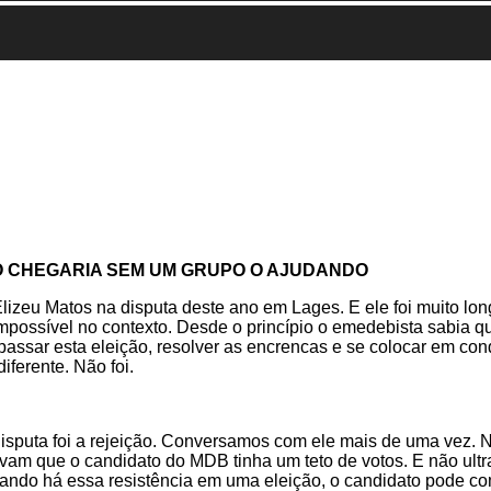
ÃO CHEGARIA SEM UM GRUPO O AJUDANDO
zeu Matos na disputa deste ano em Lages. E ele foi muito longe
 impossível no contexto. Desde o princípio o emedebista sabia 
passar esta eleição, resolver as encrencas e se colocar em con
iferente. Não foi.
 disputa foi a rejeição. Conversamos com ele mais de uma vez. 
cavam que o candidato do MDB tinha um teto de votos. E não ult
ndo há essa resistência em uma eleição, o candidato pode comba