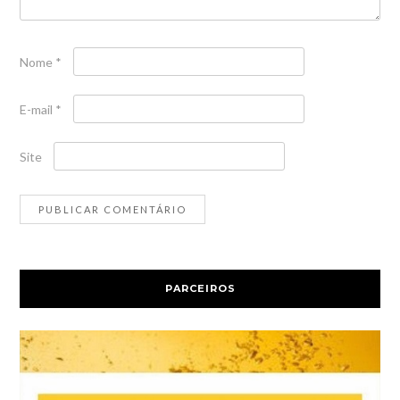
Nome
*
E-mail
*
Site
PARCEIROS