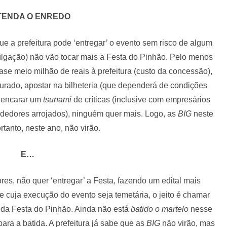
TENDA O ENREDO
e a prefeitura pode ‘entregar’ o evento sem risco de algum
vulgação) não vão tocar mais a Festa do Pinhão. Pelo menos
uase meio milhão de reais à prefeitura (custo da concessão),
uturado, apostar na bilheteria (que dependerá de condições
a encarar um
tsunami
de críticas (inclusive com empresários
edores arrojados), ninguém quer mais. Logo, as
BIG
neste
rtanto, neste ano, não virão.
E…
res, não quer ‘entregar’ a Festa, fazendo um edital mais
e cuja execução do evento seja temetária, o jeito é chamar
o da Festa do Pinhão. Ainda não está
batido o martelo
nesse
para a batida. A prefeitura já sabe que as
BIG
não virão, mas