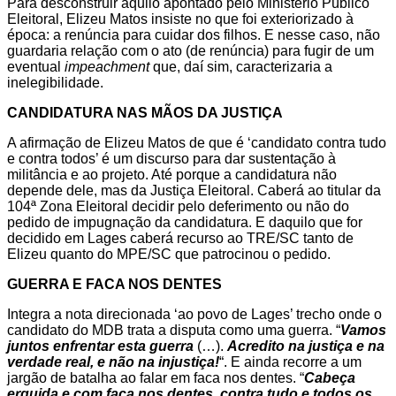
Para desconstruir aquilo apontado pelo Ministério Público
Eleitoral, Elizeu Matos insiste no que foi exteriorizado à
época: a renúncia para cuidar dos filhos. E nesse caso, não
guardaria relação com o ato (de renúncia) para fugir de um
eventual
impeachment
que, daí sim, caracterizaria a
inelegibilidade.
CANDIDATURA NAS MÃOS DA JUSTIÇA
A afirmação de Elizeu Matos de que é ‘candidato contra tudo
e contra todos’ é um discurso para dar sustentação à
militância e ao projeto. Até porque a candidatura não
depende dele, mas da Justiça Eleitoral. Caberá ao titular da
104ª Zona Eleitoral decidir pelo deferimento ou não do
pedido de impugnação da candidatura. E daquilo que for
decidido em Lages caberá recurso ao TRE/SC tanto de
Elizeu quanto do MPE/SC que patrocinou o pedido.
GUERRA E FACA NOS DENTES
Integra a nota direcionada ‘ao povo de Lages’ trecho onde o
candidato do MDB trata a disputa como uma guerra. “
Vamos
juntos enfrentar esta guerra
(…).
Acredito na justiça e na
verdade real, e não na injustiça!
“. E ainda recorre a um
jargão de batalha ao falar em faca nos dentes. “
Cabeça
erguida e com faca nos dentes, contra tudo e todos os