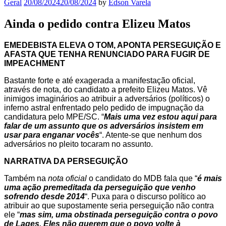
Geral
20/08/2024
20/08/2024
by
Edson Varela
Ainda o pedido contra Elizeu Matos
EMEDEBISTA ELEVA O TOM, APONTA PERSEGUIÇÃO E
AFASTA QUE TENHA RENUNCIADO PARA FUGIR DE
IMPEACHMENT
Bastante forte e até exagerada a manifestação oficial,
através de nota, do candidato a prefeito Elizeu Matos. Vê
inimigos imaginários ao atribuir a adversários (políticos) o
inferno astral enfrentado pelo pedido de impugnação da
candidatura pelo MPE/SC. “
Mais uma vez estou aqui para
falar de um assunto que os adversários insistem em
usar para enganar vocês
“. Atente-se que nenhum dos
adversários no pleito tocaram no assunto.
NARRATIVA DA PERSEGUIÇÃO
Também na
nota oficial
o candidato do MDB fala que “
é mais
uma ação premeditada da perseguição que venho
sofrendo desde 2014
“. Puxa para o discurso político ao
atribuir ao que supostamente seria perseguição não contra
ele “
mas sim, uma obstinada perseguição contra o povo
de Lages. Eles não querem que o povo volte à