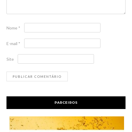
Nome
*
E-mail
*
Site
PARCEIROS