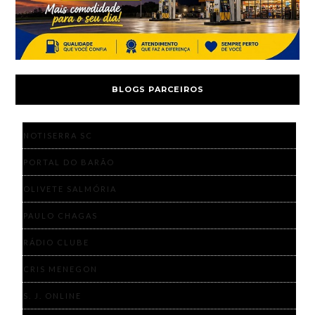
BLOGS PARCEIROS
NOTISERRA SC
PORTAL DO BARÃO
OLIVETE SALMÓRIA
PAULO CHAGAS
RÁDIO CLUBE
CRIS MENEGON
S. J. ONLINE