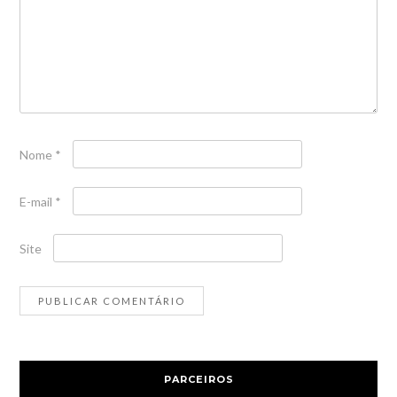
Nome
*
E-mail
*
Site
PARCEIROS