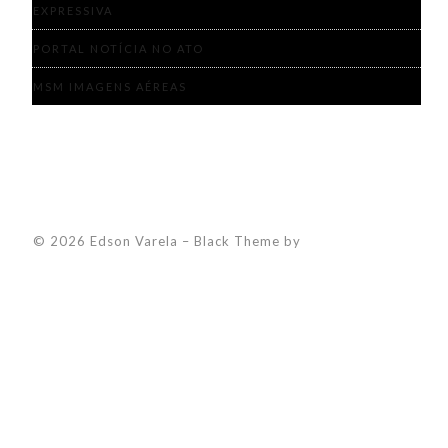
EXPRESSIVA
PORTAL NOTÍCIA NO ATO
MSM IMAGENS AÉREAS
© 2026 Edson Varela
–
Black Theme by
ZThemes Studio