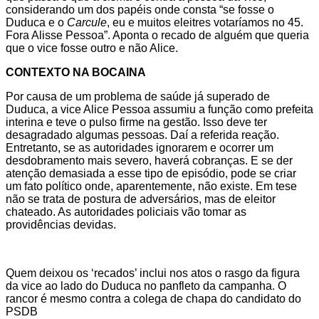
considerando um dos papéis onde consta “se fosse o
Duduca e o
Carcule
, eu e muitos eleitres votaríamos no 45.
Fora Alisse Pessoa”. Aponta o recado de alguém que queria
que o vice fosse outro e não Alice.
CONTEXTO NA BOCAINA
Por causa de um problema de saúde já superado de
Duduca, a vice Alice Pessoa assumiu a função como prefeita
interina e teve o pulso firme na gestão. Isso deve ter
desagradado algumas pessoas. Daí a referida reação.
Entretanto, se as autoridades ignorarem e ocorrer um
desdobramento mais severo, haverá cobranças. E se der
atenção demasiada a esse tipo de episódio, pode se criar
um fato político onde, aparentemente, não existe. Em tese
não se trata de postura de adversários, mas de eleitor
chateado. As autoridades policiais vão tomar as
providências devidas.
Quem deixou os ‘recados’ inclui nos atos o rasgo da figura
da vice ao lado do Duduca no panfleto da campanha. O
rancor é mesmo contra a colega de chapa do candidato do
PSDB