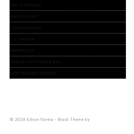
PAULO CHAGAS
RÁDIO CLUBE
CRIS MENEGON
S. J. ONLINE
EXPRESSIVA
PORTAL NOTÍCIA NO ATO
MSM IMAGENS AÉREAS
© 2026 Edson Varela
–
Black Theme by
ZThemes Studio