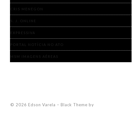
CRIS MENEGON
S. J. ONLINE
EXPRESSIVA
PORTAL NOTÍCIA NO ATO
MSM IMAGENS AÉREAS
© 2026 Edson Varela
–
Black Theme by
ZThemes Studio