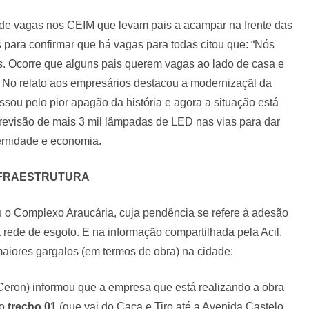
 de vagas nos CEIM que levam pais a acampar na frente das
s para confirmar que há vagas para todas citou que: “Nós
s. Ocorre que alguns pais querem vagas ao lado de casa e
 No relato aos empresários destacou a modernizaçãl da
sou pelo pior apagão da história e agora a situação está
á previsão de mais 3 mil lâmpadas de LED nas vias para dar
rnidade e economia.
FRAESTRUTURA
ou o Complexo Araucária, cuja pendência se refere à adesão
à rede de esgoto. E na informação compartilhada pela Acil,
aiores gargalos (em termos de obra) na cidade:
Ceron) informou que a empresa que está realizando a obra
o
trecho 01
(que vai do Caça e Tiro até a Avenida Castelo