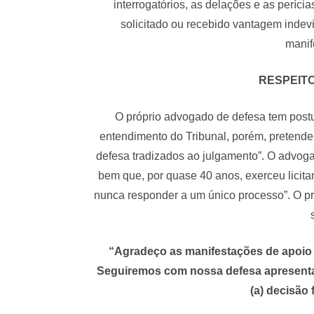
interrogatórios, as delações e as períc
solicitado ou recebido vantagem indevi
manif
RESPEITO
O próprio advogado de defesa tem postur
entendimento do Tribunal, porém, pretende
defesa tradizados ao julgamento”. O advog
bem que, por quase 40 anos, exerceu licita
nunca responder a um único processo”. O p
“Agradeço as manifestações de apoio e
Seguiremos com nossa defesa apresenta
(a) decisão 