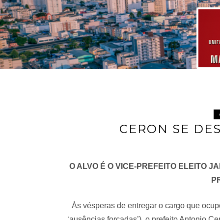
CERON SE DE
O ALVO É O VICE-PREFEITO ELEITO J
P
Às vésperas de entregar o cargo que ocupo
‘ausências forçadas’), o prefeito Antonio C