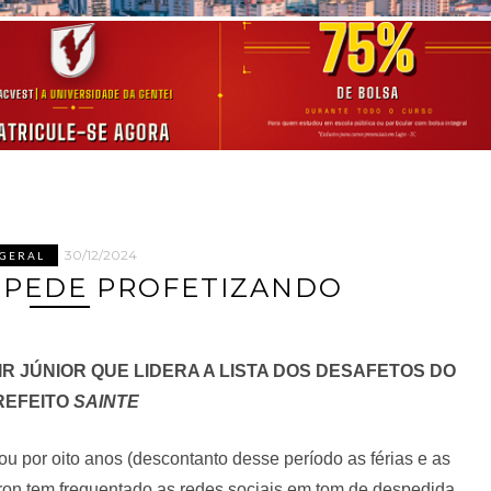
30/12/2024
GERAL
SPEDE PROFETIZANDO
AIR JÚNIOR QUE LIDERA A LISTA DOS DESAFETOS DO
REFEITO
SAINTE
u por oito anos (descontanto desse período as férias e as
eron tem frequentado as redes sociais em tom de despedida.