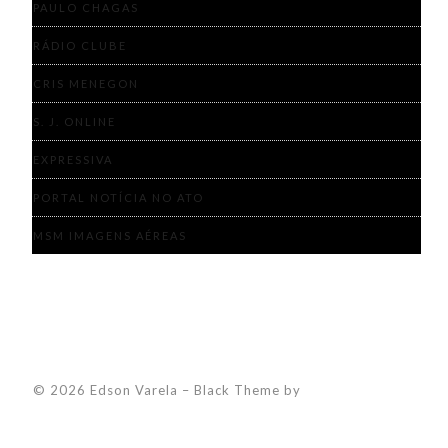
PAULO CHAGAS
RÁDIO CLUBE
CRIS MENEGON
S. J. ONLINE
EXPRESSIVA
PORTAL NOTÍCIA NO ATO
MSM IMAGENS AÉREAS
© 2026 Edson Varela
–
Black Theme by
ZThemes Studio