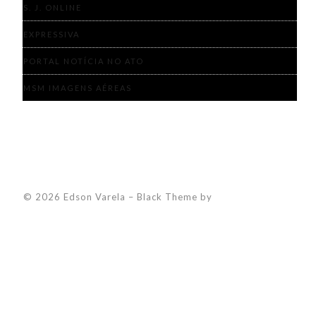
S. J. ONLINE
EXPRESSIVA
PORTAL NOTÍCIA NO ATO
MSM IMAGENS AÉREAS
© 2026 Edson Varela
–
Black Theme by
ZThemes Studio