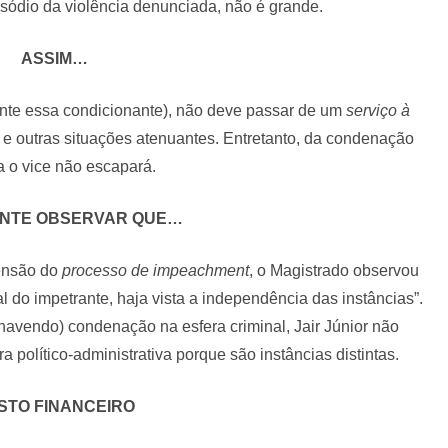
isódio da violência denunciada, não é grande.
ASSIM…
te essa condicionante), não deve passar de um
serviço à
e outras situações atenuantes. Entretanto, da condenação
a o vice não escapará.
ANTE OBSERVAR QUE…
ensão do
processo de impeachment
, o Magistrado observou
l do impetrante, haja vista a independência das instâncias”.
avendo) condenação na esfera criminal, Jair Júnior não
 político-administrativa porque são instâncias distintas.
STO FINANCEIRO