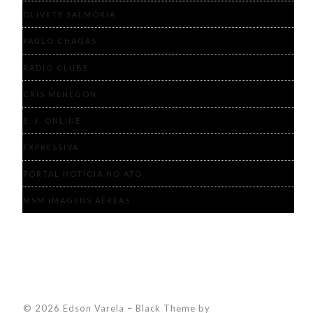
OLIVETE SALMÓRIA
PAULO CHAGAS
RÁDIO CLUBE
CRIS MENEGON
S. J. ONLINE
EXPRESSIVA
PORTAL NOTÍCIA NO ATO
MSM IMAGENS AÉREAS
© 2026 Edson Varela
–
Black Theme by
ZThemes Studio