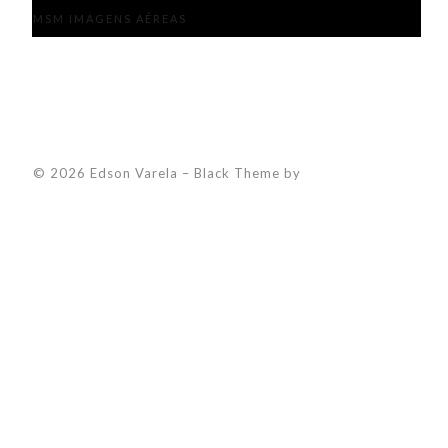
MSM IMAGENS AÉREAS
© 2026 Edson Varela
–
Black Theme by
ZThemes Studio