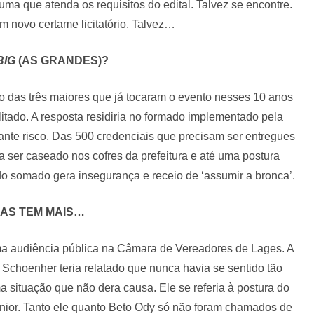
 uma que atenda os requisitos do edital. Talvez se encontre.
m novo certame licitatório. Talvez…
BIG
(AS GRANDES)?
o das três maiores que já tocaram o evento nesses 10 anos
itado. A resposta residiria no formado implementado pela
ante risco. Das 500 credenciais que precisam ser entregues
 a ser caseado nos cofres da prefeitura e até uma postura
do somado gera insegurança e receio de ‘assumir a bronca’.
AS TEM MAIS…
 audiência pública na Câmara de Vereadores de Lages. A
choenher teria relatado que nunca havia se sentido tão
situação que não dera causa. Ele se referia à postura do
Júnior. Tanto ele quanto Beto Ody só não foram chamados de