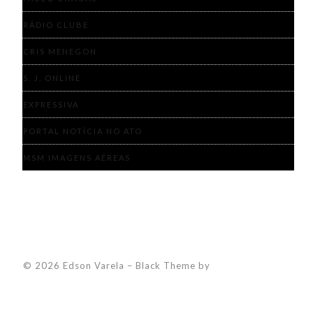
RÁDIO CLUBE
CRIS MENEGON
S. J. ONLINE
EXPRESSIVA
PORTAL NOTÍCIA NO ATO
MSM IMAGENS AÉREAS
© 2026 Edson Varela
–
Black Theme by
ZThemes Studio