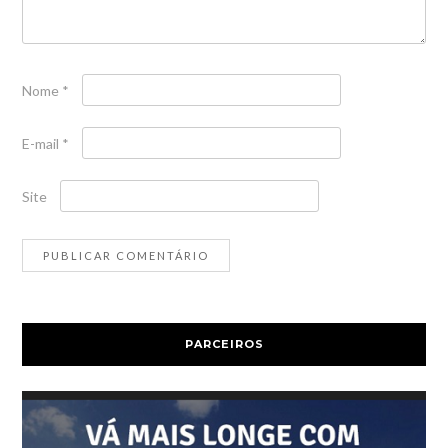
Nome
*
E-mail
*
Site
PARCEIROS