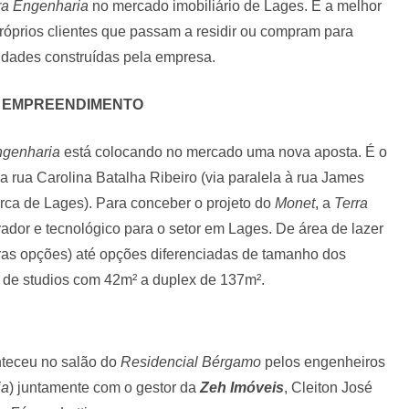
ra Engenharia
no mercado imobiliário de Lages. E a melhor
róprios clientes que passam a residir ou compram para
idades construídas pela empresa.
 EMPREENDIMENTO
ngenharia
está colocando no mercado uma nova aposta. É o
a rua Carolina Batalha Ribeiro (via paralela à rua James
ca de Lages). Para conceber o projeto do
Monet
, a
Terra
vador e tecnológico para o setor em Lages. De área de lazer
tras opções) até opções diferenciadas de tamanho dos
 de studios com 42m² a duplex de 137m².
teceu no salão do
Residencial Bérgamo
pelos engenheiros
ia
) juntamente com o gestor da
Zeh Imóveis
, Cleiton José