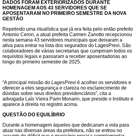
DADOS FORAM EXTERIORIZADOS DURANTE
HOMENAGEM AOS 43 SERVIDORES QUE SE
APOSENTARAM NO PRIMEIRO SEMESTRE DA NOVA
GESTÃO
Repetindo uma ritualística que já era feita pelo então prefeito
Antonio Ceron, a atual prefeita Carmen Zanotto recepcionou
nesta semana 43 servidores municipais que deixaram a
ativa para entrar na lista dos segurados do LagesPrevi. São
colaboradores de várias secretarias que cumpriram todos os
requisitos legais e passaram a receber aposentadorias ao
longo do primeiro semestre de 2025.
“A principal missão do
LagesPrevi
é acolher os servidores e
oferecer a eles segurança e clareza no esclarecimento de
dúvidas sobre seus direitos previdenciários”, cita a
advogada Laís Vieira Paim Monarin, que preside o Instituto e
aparece à direita no registro acima.
QUESTÃO DO EQUILÍBRIO
Durante a homenagem àqueles que dedicaram a vida para
atuar nas diversas áreas da prefeitura, não se entrou no
assunto do déficit que o município precisa complementar