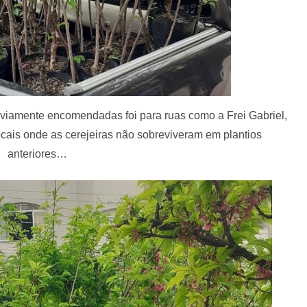
viamente encomendadas foi para ruas como a Frei Gabriel,
cais onde as cerejeiras não sobreviveram em plantios
anteriores…