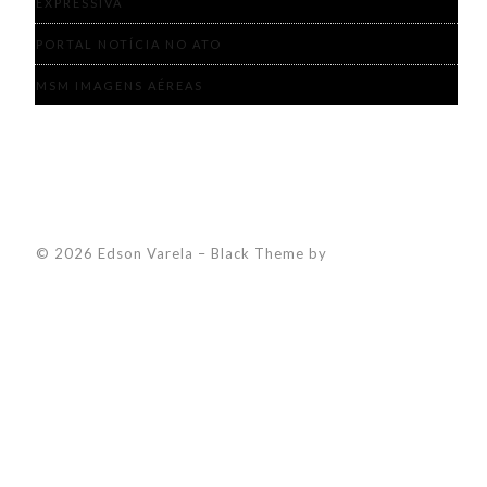
EXPRESSIVA
PORTAL NOTÍCIA NO ATO
MSM IMAGENS AÉREAS
© 2026 Edson Varela
–
Black Theme by
ZThemes Studio