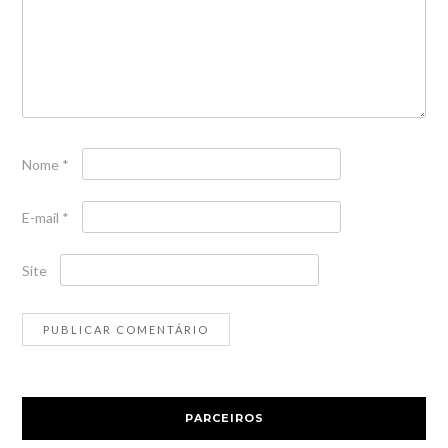
Nome
*
E-mail
*
Site
PARCEIROS