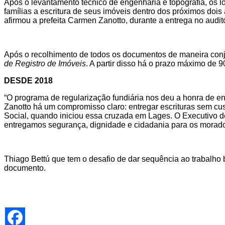
Após o levantamento técnico de engenharia e topografia, os lot
famílias a escritura de seus imóveis dentro dos próximos dois 
afirmou a prefeita Carmen Zanotto, durante a entrega no audi
Após o recolhimento de todos os documentos de maneira conj
de Registro de Imóveis
. A partir disso há o prazo máximo de 9
DESDE 2018
“O programa de regularização fundiária nos deu a honra de e
Zanotto há um compromisso claro: entregar escrituras sem cus
Social, quando iniciou essa cruzada em Lages. O Executivo 
entregamos segurança, dignidade e cidadania para os morado
Thiago Bettú que tem o desafio de dar sequência ao trabalho b
documento.