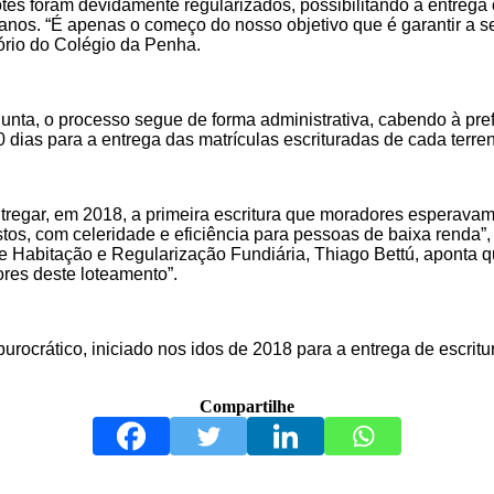
es foram devidamente regularizados, possibilitando a entrega of
anos. “É apenas o começo do nosso objetivo que é garantir a seg
tório do Colégio da Penha.
unta, o processo segue de forma administrativa, cabendo à pr
0 dias para a entrega das matrículas escrituradas de cada terre
ntregar, em 2018, a primeira escritura que moradores esperav
tos, com celeridade e eficiência para pessoas de baixa renda”
de Habitação e Regularização Fundiária, Thiago Bettú, aponta
res deste loteamento”.
urocrático, iniciado nos idos de 2018 para a entrega de escritu
Compartilhe