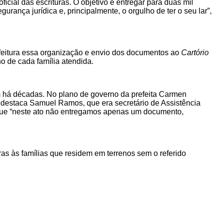
icial das escrituras. O objetivo é entregar para duas mil
urança jurídica e, principalmente, o orgulho de ter o seu lar”,
efeitura essa organização e envio dos documentos ao
Cartório
no de cada família atendida.
am há décadas. No plano de governo da prefeita Carmen
, destaca Samuel Ramos, que era secretário de Assistência
 que “neste ato não entregamos apenas um documento,
ras às famílias que residem em terrenos sem o referido