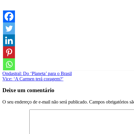
Navegação
Ondastral: Do ‘Planeta’ para o Brasil
Vice: ‘A Carmen terá coragem?’
de
Post
Deixe um comentário
O seu endereço de e-mail não será publicado.
Campos obrigatórios s