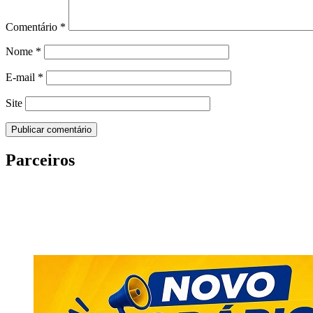
Comentário
*
Nome
*
E-mail
*
Site
Parceiros