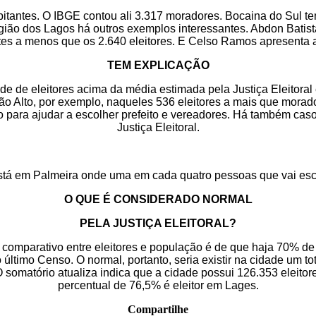
bitantes. O IBGE contou ali 3.317 moradores. Bocaina do Sul t
gião dos Lagos há outros exemplos interessantes. Abdon Bati
antes a menos que os 2.640 eleitores. E Celso Ramos apresenta 
TEM EXPLICAÇÃO
e de eleitores acima da média estimada pela Justiça Eleitoral
 Capão Alto, por exemplo, naqueles 536 eleitores a mais que mor
ção para ajudar a escolher prefeito e vereadores. Há também c
Justiça Eleitoral.
está em Palmeira onde uma em cada quatro pessoas que vai escol
O QUE É CONSIDERADO NORMAL
PELA JUSTIÇA ELEITORAL?
 comparativo entre eleitores e população é de que haja 70% de
imo Censo. O normal, portanto, seria existir na cidade um tota
. O somatório atualiza indica que a cidade possui 126.353 eleit
percentual de 76,5% é eleitor em Lages.
Compartilhe