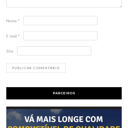
Nome
*
E-mail
*
Site
PARCEIROS