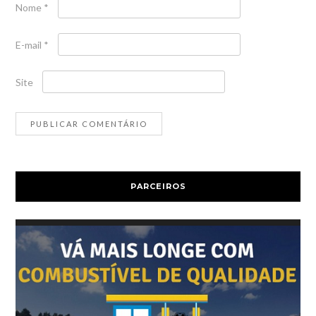
Nome
*
E-mail
*
Site
PARCEIROS