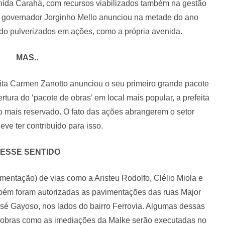
nida Carahá, com recursos viabilizados também na gestão
o governador Jorginho Mello anunciou na metade do ano
do pulverizados em ações, como a própria avenida.
MAS..
eita Carmen Zanotto anunciou o seu primeiro grande pacote
tura do ‘pacote de obras’ em local mais popular, a prefeita
o mais reservado. O fato das ações abrangerem o setor
eve ter contribuído para isso.
ESSE SENTIDO
entação) de vias como a Aristeu Rodolfo, Clélio Miola e
mbém foram autorizadas as pavimentações das ruas Major
osé Gayoso, nos lados do bairro Ferrovia. Algumas dessas
e obras como as imediações da Malke serão executadas no