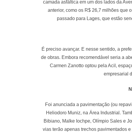
camada asfáltica em um dos lados da Ave
anterior, como os R$ 26,7 milhões que 
passado para Lages, que estão sen
É preciso avançar. E nesse sentido, a pref
de obras. Embora recomendável seria a aber
Carmen Zanotto optou pela Acil, espaç
empresarial d
N
Foi anunciada a pavimentação (ou repavim
Heliodoro Muniz, na Área Industrial. Ta
Bibiano, Malke Iochpe, Olímpio Sales e J
vias terão apenas trechos pavimentados 