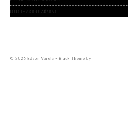
MSM IMAGENS AÉREAS
© 2026 Edson Varela
–
Black Theme by
ZThemes Studio