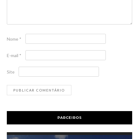
Nome
*
E-mail
*
Site
PARCEIROS