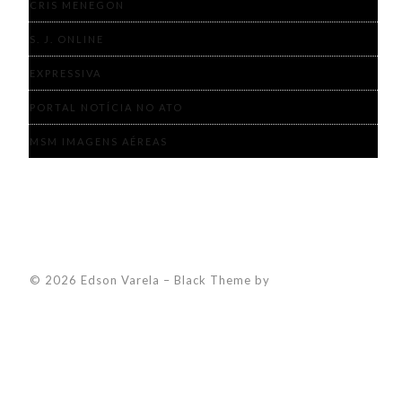
CRIS MENEGON
S. J. ONLINE
EXPRESSIVA
PORTAL NOTÍCIA NO ATO
MSM IMAGENS AÉREAS
© 2026 Edson Varela
–
Black Theme by
ZThemes Studio