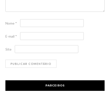
Nome
*
E-mail
*
Site
PARCEIROS