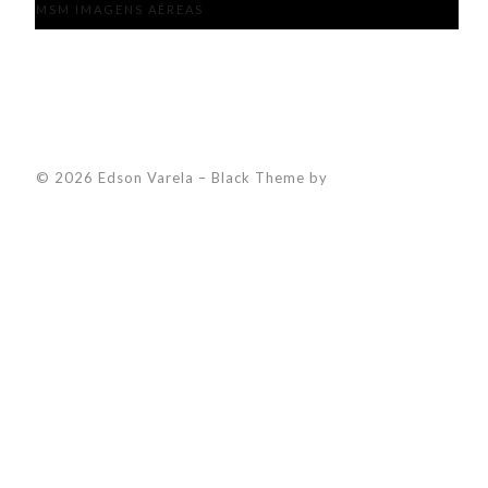
MSM IMAGENS AÉREAS
© 2026 Edson Varela
–
Black Theme by
ZThemes Studio